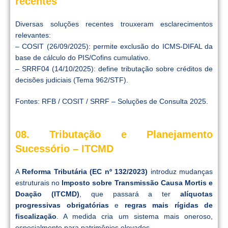
recentes
Diversas soluções recentes trouxeram esclarecimentos
relevantes:
– COSIT (26/09/2025): permite exclusão do ICMS-DIFAL da
base de cálculo do PIS/Cofins cumulativo.
– SRRF04 (14/10/2025): define tributação sobre créditos de
decisões judiciais (Tema 962/STF).
Fontes: RFB / COSIT / SRRF – Soluções de Consulta 2025.
08. Tributação e Planejamento
Sucessório – ITCMD
A
Reforma Tributária (EC nº 132/2023)
introduz mudanças
estruturais no
Imposto sobre Transmissão Causa Mortis e
Doação (ITCMD)
, que passará a ter
alíquotas
progressivas obrigatórias
e
regras mais rígidas de
fiscalização
. A medida cria um sistema mais oneroso,
especialmente para patrimônios elevados.