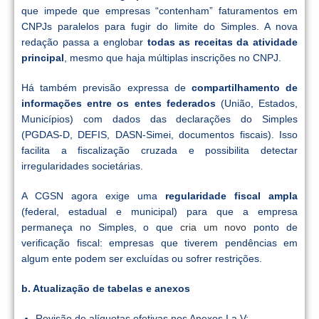
que impede que empresas “contenham” faturamentos em
CNPJs paralelos para fugir do limite do Simples. A nova
redação passa a englobar
todas as receitas da atividade
principal
, mesmo que haja múltiplas inscrições no CNPJ.
Há também previsão expressa de
compartilhamento de
informações entre os entes federados
(União, Estados,
Municípios) com dados das declarações do Simples
(PGDAS-D, DEFIS, DASN-Simei, documentos fiscais). Isso
facilita a fiscalização cruzada e possibilita detectar
irregularidades societárias.
A CGSN agora exige uma
regularidade fiscal ampla
(federal, estadual e municipal) para que a empresa
permaneça no Simples, o que
cria um novo
ponto de
verificação fiscal: empresas que tiverem pendências em
algum ente podem ser excluídas ou sofrer restrições.
b. Atualização de tabelas e anexos
Revisão de alíquotas efetivas nos Anexos I a V;