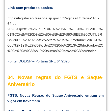
Link com produtos abaixo:
https://legislacao.fazenda.sp.gov.br/Paginas/Portaria-SRE-
64-de-
2025.aspx#:~:text=PORTARIA%20SRE%2064%2C%20DE%2
01%C2%BA%20D%E2%80%8B%E2%80%8BE%20OUTUBR
O%20DE%202025&text=Altera%20a%20Portaria%20CAT%2
068%2F19%E2%80%8B%2C%20de%2013%20de,Paulo%2C
%20e%20d%C3%A1%20outras%20provid%C3%AAncias.
Fonte: DOE/SP – Portaria SRE 64/2025.
04. Novas regras do FGTS e Saque-
Aniversário
FGTS: Novas Regras do Saque-Aniversário entram em
vigor em novembro