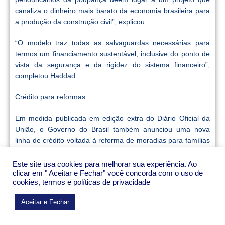
canaliza o dinheiro mais barato da economia brasileira para
a produção da construção civil”, explicou.
“O modelo traz todas as salvaguardas necessárias para
termos um financiamento sustentável, inclusive do ponto de
vista da segurança e da rigidez do sistema financeiro”,
completou Haddad.
Crédito para reformas
Em medida publicada em edição extra do Diário Oficial da
União, o Governo do Brasil também anunciou uma nova
linha de crédito voltada à reforma de moradias para famílias
de baixa renda. A iniciativa integra o Programa Minha Casa,
Minha Vida, no âmbito do Novo PAC, e prevê financiamentos
Este site usa cookies para melhorar sua experiência. Ao
clicar em " Aceitar e Fechar" você concorda com o uso de
entre R$ 5 mil e R$ 30 mil, com juros reduzidos e prazos de
cookies, termos e políticas de privacidade
pagamento entre 24 e 60 meses.
Aceitar e Fechar
A medida complementa o novo modelo de financiamento
habitacional, que amplia o volume de recursos destinados ao