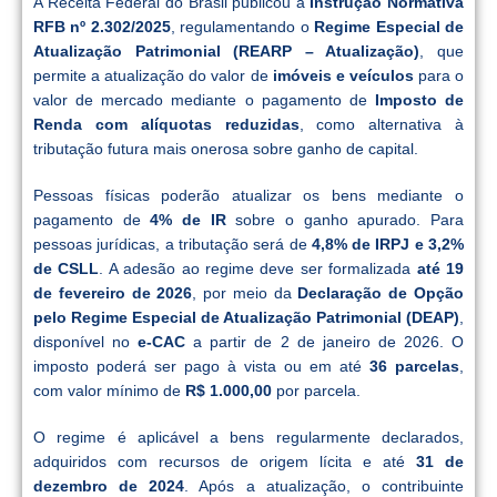
A Receita Federal do Brasil publicou a
Instrução Normativa
RFB nº 2.302/2025
, regulamentando o
Regime Especial de
Atualização Patrimonial (REARP – Atualização)
, que
permite a atualização do valor de
imóveis e veículos
para o
valor de mercado mediante o pagamento de
Imposto de
Renda com alíquotas reduzidas
, como alternativa à
tributação futura mais onerosa sobre ganho de capital.
Pessoas físicas poderão atualizar os bens mediante o
pagamento de
4% de IR
sobre o ganho apurado. Para
pessoas jurídicas, a tributação será de
4,8% de IRPJ e 3,2%
de CSLL
. A adesão ao regime deve ser formalizada
até 19
de fevereiro de 2026
, por meio da
Declaração de Opção
pelo Regime Especial de Atualização Patrimonial (DEAP)
,
disponível no
e-CAC
a partir de 2 de janeiro de 2026. O
imposto poderá ser pago à vista ou em até
36 parcelas
,
com valor mínimo de
R$ 1.000,00
por parcela.
O regime é aplicável a bens regularmente declarados,
adquiridos com recursos de origem lícita e até
31 de
dezembro de 2024
. Após a atualização, o contribuinte