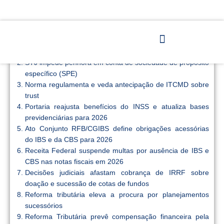
Índice
Nova lei acaba com isenção tributária para parte das
organizações sem fins lucrativos
STJ impede penhora em conta de sociedade de propósito
específico (SPE)
Norma regulamenta e veda antecipação de ITCMD sobre
trust
Portaria reajusta benefícios do INSS e atualiza bases
previdenciárias para 2026
Ato Conjunto RFB/CGIBS define obrigações acessórias
do IBS e da CBS para 2026
Receita Federal suspende multas por ausência de IBS e
CBS nas notas fiscais em 2026
Decisões judiciais afastam cobrança de IRRF sobre
doação e sucessão de cotas de fundos
Reforma tributária eleva a procura por planejamentos
sucessórios
Reforma Tributária prevê compensação financeira pela